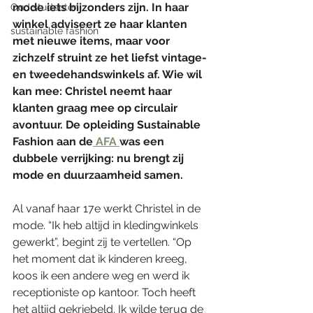
mode iets bijzonders zijn. In haar 
Oud studenten
winkel adviseert ze haar klanten 
sustainable fashion
met nieuwe items, maar voor 
zichzelf struint ze het liefst vintage- 
en tweedehandswinkels af. Wie wil 
kan mee: Christel neemt haar 
klanten graag mee op circulair 
avontuur. De opleiding Sustainable 
Fashion aan de
 AFA 
was een 
dubbele verrijking: nu brengt zij 
mode en duurzaamheid samen.
Al vanaf haar 17e werkt Christel in de 
mode. “Ik heb altijd in kledingwinkels 
gewerkt”, begint zij te vertellen. “Op 
het moment dat ik kinderen kreeg, 
koos ik een andere weg en werd ik 
receptioniste op kantoor. Toch heeft 
het altijd gekriebeld. Ik wilde terug de 