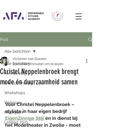
Post
Alle berichten
Victorien van Duuren
Alle berichten
9 jul 2022
3 minuten om te lezen
Christel Neppelenbroek brengt
Aan de slag
mode én duurzaamheid samen
Uw community
Workshops
Webinars
Voor Christel Neppelenbroek – 
styliste in haar eigen bedrijf 
Meekijken
EigenZinnige Stijl
 én in dienst bij 
Lesdag 2021
het Modetheater in Zwolle - moet 