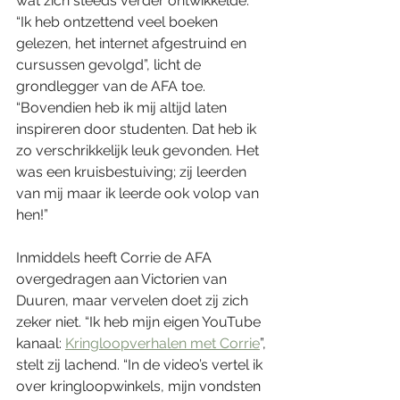
wat zich steeds verder ontwikkelde. 
“Ik heb ontzettend veel boeken 
gelezen, het internet afgestruind en 
cursussen gevolgd”, licht de 
grondlegger van de AFA toe. 
“Bovendien heb ik mij altijd laten 
inspireren door studenten. Dat heb ik 
zo verschrikkelijk leuk gevonden. Het 
was een kruisbestuiving; zij leerden 
van mij maar ik leerde ook volop van 
hen!”
Inmiddels heeft Corrie de AFA 
overgedragen aan Victorien van 
Duuren, maar vervelen doet zij zich 
zeker niet. “Ik heb mijn eigen YouTube 
kanaal: 
Kringloopverhalen met Corrie
”, 
stelt zij lachend. “In de video’s vertel ik 
over kringloopwinkels, mijn vondsten 