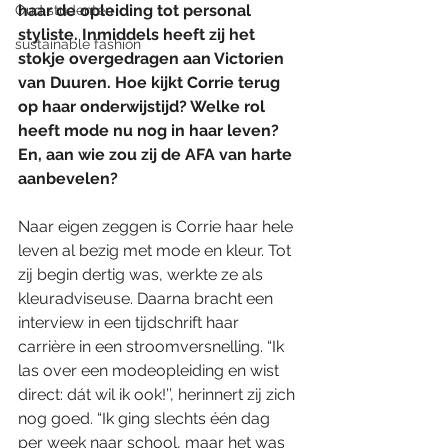
haar de opleiding tot personal 
Oud studenten
styliste. Inmiddels heeft zij het 
sustainable fashion
stokje overgedragen aan Victorien 
van Duuren. Hoe kijkt Corrie terug 
op haar onderwijstijd? Welke rol 
heeft mode nu nog in haar leven? 
En, aan wie zou zij de AFA van harte 
aanbevelen?
Naar eigen zeggen is Corrie haar hele 
leven al bezig met mode en kleur. Tot 
zij begin dertig was, werkte ze als 
kleuradviseuse. Daarna bracht een 
interview in een tijdschrift haar 
carrière in een stroomversnelling. “Ik 
las over een modeopleiding en wist 
direct: dát wil ik ook!’’, herinnert zij zich 
nog goed. “Ik ging slechts één dag 
per week naar school, maar het was 