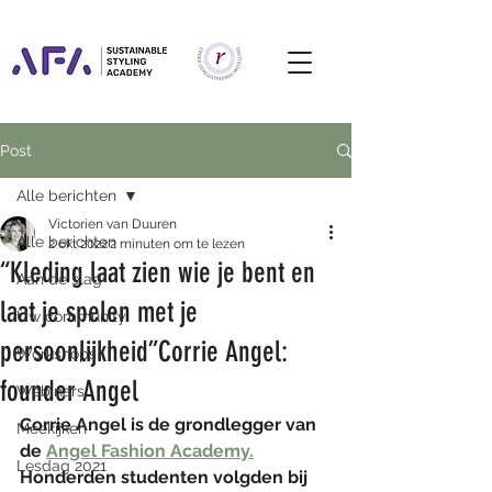
Post
Alle berichten
Victorien van Duuren
Alle berichten
2 okt 2022
2 minuten om te lezen
“Kleding laat zien wie je bent en
Aan de slag
laat je spelen met je
Uw community
persoonlijkheid”Corrie Angel:
Workshops
founder Angel
Webinars
Corrie Angel is de grondlegger van 
Meekijken
de 
Angel Fashion Academy.
Lesdag 2021
Honderden studenten volgden bij 