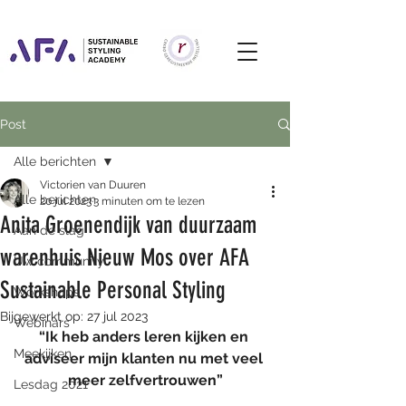
Post
Alle berichten
Victorien van Duuren
Alle berichten
20 jul 2023
3 minuten om te lezen
Anita Groenendijk van duurzaam
Aan de slag
warenhuis Nieuw Mos over AFA
Uw community
Sustainable Personal Styling
Workshops
Bijgewerkt op:
27 jul 2023
Webinars
“Ik heb anders leren kijken en 
Meekijken
adviseer mijn klanten nu met veel 
meer zelfvertrouwen”
Lesdag 2021