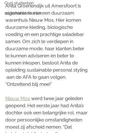
Oud studenten
Anita Groenendijk uit Amersfoort is 
eigenaresse van een duurzaam 
sustainable fashion
warenhuis Nieuw Mos. Hier komen 
duurzame kleding, biologische 
voeding en een prachtige saladebar 
samen. Om zich te verdiepen in 
duurzame mode, haar klanten beter 
te kunnen adviseren én beter te 
kunnen inkopen, besloot Anita de 
opleiding sustainable personal styling 
 aan de AFA te gaan volgen. 
“Ontzettend blij mee!”
Nieuw Mos
 werd twee jaar geleden 
geopend. Het eerste jaar had Anita’s 
dochter ook een belangrijke rol, maar 
door persoonlijke omstandigheden 
moest zij afscheid nemen. “Dat 