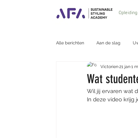
Opleiding
Alle berichten
Aan de slag
Uw
Victorien
21 jan
1 m
Oud studenten
sustainable f
Wat student
Wil jij ervaren wat
In deze video krijg 