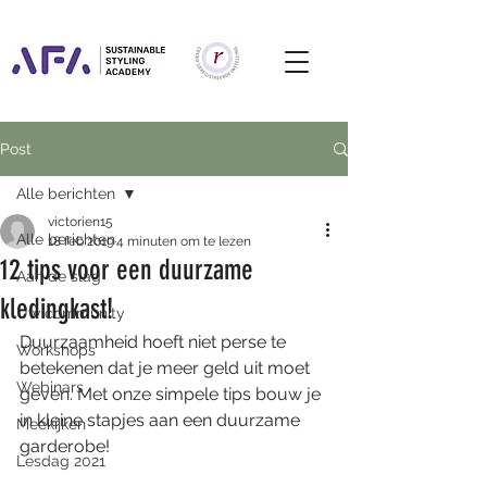
Post
Alle berichten
victorien15
Alle berichten
18 feb 2019
4 minuten om te lezen
12 tips voor een duurzame
Aan de slag
kledingkast!
Uw community
Duurzaamheid hoeft niet perse te 
Workshops
betekenen dat je meer geld uit moet 
Webinars
geven. Met onze simpele tips bouw je 
in kleine stapjes aan een duurzame 
Meekijken
garderobe!
Lesdag 2021