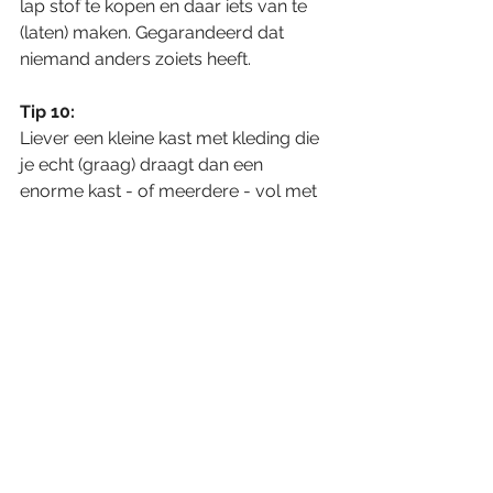
lap stof te kopen en daar iets van te 
(laten) maken. Gegarandeerd dat 
niemand anders zoiets heeft.
Tip 10:
Liever een kleine kast met kleding die 
je echt (graag) draagt dan een 
enorme kast - of meerdere - vol met 
spullen waar je geen waarde aan 
hecht.
Tip 11:
Deze tip werkt voor mij, maar 
misschien niet voor iedereen: Elke 
zondagmiddag besteed ik een uur 
aan het klaarleggen van mijn kleding 
voor de volgende week. Dus vijf/zes 
setjes met accessoires en eventueel 
ondergoed en schoenen. Ik hang het 